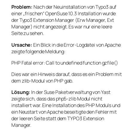
Problem:
Nach der Neuinstallation von Typo3 auf
einer „frischen“ OpenSuse 10.3 Installation wurde
der Typo3 Extension Manager (Erw Manager, Ext
Manager) nicht angezeigt. Es war nur eine leere
Seite zu sehen.
Ursache:
Ein Blick in die Error-Logdatei von Apache
zeigte folgende Meldung:
PHP Fatal error: Call to undefined function gzfile()
Dies war ein Hinweis darauf, dass es ein Problem mit
dem zlib-Modul von PHP gab.
Lösung:
In der Suse Paketverwaltung von Yast
zeigte sich, dass das php5-zlib Modul nicht
installiert war. Eine Installation des PHP Moduls und
ein Neustart von Apache beseitigte den Fehler mit
der leeren Seite statt dem TYPO3 Extension
Manager.