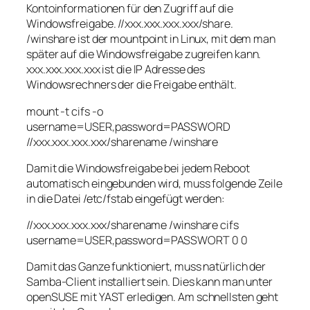
Kontoinformationen für den Zugriff auf die
Windowsfreigabe. //xxx.xxx.xxx.xxx/share.
/winshare ist der mountpoint in Linux, mit dem man
später auf die Windowsfreigabe zugreifen kann.
xxx.xxx.xxx.xxx ist die IP Adresse des
Windowsrechners der die Freigabe enthält.
mount -t cifs -o
username=USER,password=PASSWORD
//xxx.xxx.xxx.xxx/sharename /winshare
Damit die Windowsfreigabe bei jedem Reboot
automatisch eingebunden wird, muss folgende Zeile
in die Datei /etc/fstab eingefügt werden:
//xxx.xxx.xxx.xxx/sharename /winshare cifs
username=USER,password=PASSWORT 0 0
Damit das Ganze funktioniert, muss natürlich der
Samba-Client installiert sein. Dies kann man unter
openSUSE mit YAST erledigen. Am schnellsten geht