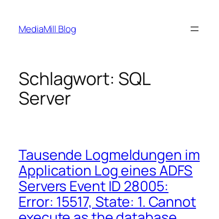
Zum
Inhalt
MediaMill Blog
springen
Schlagwort:
SQL
Server
Tausende Logmeldungen im
Application Log eines ADFS
Servers Event ID 28005:
Error: 15517, State: 1. Cannot
execute as the database