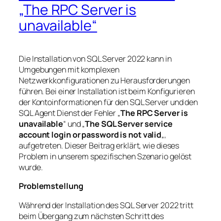
„The RPC Server is
unavailable“
Die Installation von SQL Server 2022 kann in
Umgebungen mit komplexen
Netzwerkkonfigurationen zu Herausforderungen
führen. Bei einer Installation ist beim Konfigurieren
der Kontoinformationen für den SQL Server und den
SQL Agent Dienst der Fehler „
The RPC Server is
unavailable
“ und „
The SQL Server service
account login or password is not valid
„,
aufgetreten. Dieser Beitrag erklärt, wie dieses
Problem in unserem spezifischen Szenario gelöst
wurde.
Problemstellung
Während der Installation des SQL Server 2022 tritt
beim Übergang zum nächsten Schritt des