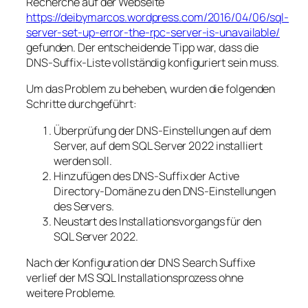
Recherche auf der Webseite
https://deibymarcos.wordpress.com/2016/04/06/sql-
server-set-up-error-the-rpc-server-is-unavailable/
gefunden. Der entscheidende Tipp war, dass die
DNS-Suffix-Liste vollständig konfiguriert sein muss.
Um das Problem zu beheben, wurden die folgenden
Schritte durchgeführt:
Überprüfung der DNS-Einstellungen auf dem
Server, auf dem SQL Server 2022 installiert
werden soll.
Hinzufügen des DNS-Suffix der Active
Directory-Domäne zu den DNS-Einstellungen
des Servers.
Neustart des Installationsvorgangs für den
SQL Server 2022.
Nach der Konfiguration der DNS Search Suffixe
verlief der MS SQL Installationsprozess ohne
weitere Probleme.