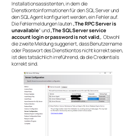
Installationsassistenten, in dem die
Dienstkontoinformationen für den SQL Server und
den SQL Agent konfiguriert werden, ein Fehler auf.
Die Fehlermeldungen lauten „
The RPC Server is
unavailable
“ und „
The SQL Server service
account login or password is not valid
„. Obwohl
die zweite Meldung suggeriert, dass Benutzername
oder Passwort des Dienstkontos nicht korrekt seien,
ist dies tatsächlich irreführend, da die Credentials
korrekt sind.