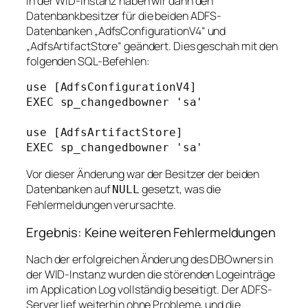
In der WID-Instanz haben wir dann den
Datenbankbesitzer für die beiden ADFS-
Datenbanken „AdfsConfigurationV4“ und
„AdfsArtifactStore“ geändert. Dies geschah mit den
folgenden SQL-Befehlen:
use [AdfsConfigurationV4]

EXEC sp_changedbowner 'sa'

use [AdfsArtifactStore]

EXEC sp_changedbowner 'sa'
Vor dieser Änderung war der Besitzer der beiden
Datenbanken auf
gesetzt, was die
NULL
Fehlermeldungen verursachte.
Ergebnis: Keine weiteren Fehlermeldungen
Nach der erfolgreichen Änderung des DBOwners in
der WID-Instanz wurden die störenden Logeinträge
im Application Log vollständig beseitigt. Der ADFS-
Server lief weiterhin ohne Probleme, und die