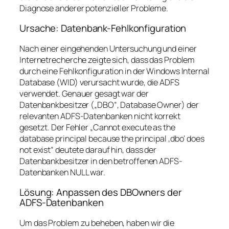
Diagnose anderer potenzieller Probleme.
Ursache: Datenbank-Fehlkonfiguration
Nach einer eingehenden Untersuchung und einer
Internetrecherche zeigte sich, dass das Problem
durch eine Fehlkonfiguration in der Windows Internal
Database (WID) verursacht wurde, die ADFS
verwendet. Genauer gesagt war der
Datenbankbesitzer („DBO“, Database Owner) der
relevanten ADFS-Datenbanken nicht korrekt
gesetzt. Der Fehler „Cannot execute as the
database principal because the principal ‚dbo‘ does
not exist“ deutete darauf hin, dass der
Datenbankbesitzer in den betroffenen ADFS-
Datenbanken NULL war.
Lösung: Anpassen des DBOwners der
ADFS-Datenbanken
Um das Problem zu beheben, haben wir die