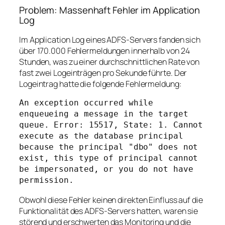
Problem: Massenhaft Fehler im Application
Log
Im Application Log eines ADFS-Servers fanden sich
über 170.000 Fehlermeldungen innerhalb von 24
Stunden, was zu einer durchschnittlichen Rate von
fast zwei Logeinträgen pro Sekunde führte. Der
Logeintrag hatte die folgende Fehlermeldung:
An exception occurred while 
enqueueing a message in the target 
queue. Error: 15517, State: 1. Cannot 
execute as the database principal 
because the principal "dbo" does not 
exist, this type of principal cannot 
be impersonated, or you do not have 
Obwohl diese Fehler keinen direkten Einfluss auf die
Funktionalität des ADFS-Servers hatten, waren sie
störend und erschwerten das Monitoring und die