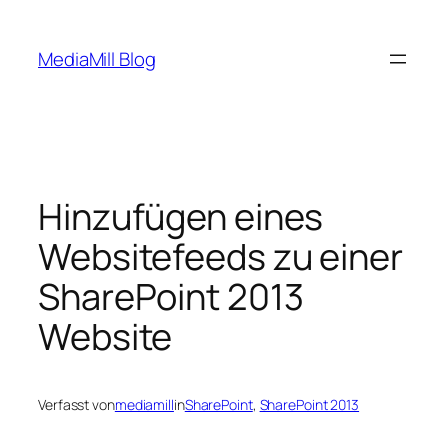
Zum
Inhalt
MediaMill Blog
springen
Hinzufügen eines
Websitefeeds zu einer
SharePoint 2013
Website
Verfasst von
mediamill
in
SharePoint
, 
SharePoint 2013