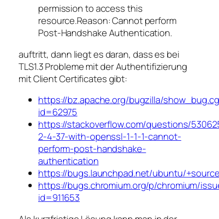
permission to access this
resource.Reason: Cannot perform
Post-Handshake Authentication.
auftritt, dann liegt es daran, dass es bei
TLS1.3 Probleme mit der Authentifizierung
mit Client Certificates gibt:
https://bz.apache.org/bugzilla/show_bug.cg
id=62975
https://stackoverflow.com/questions/5306
2-4-37-with-openssl-1-1-1-cannot-
perform-post-handshake-
authentication
https://bugs.launchpad.net/ubuntu/+sourc
https://bugs.chromium.org/p/chromium/issu
id=911653
Als kurzfristige Lösung kann man in der