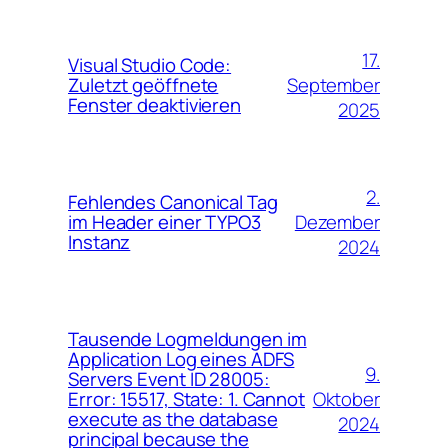
17.
Visual Studio Code:
September
Zuletzt geöffnete
Fenster deaktivieren
2025
2.
Fehlendes Canonical Tag
Dezember
im Header einer TYPO3
Instanz
2024
Tausende Logmeldungen im
Application Log eines ADFS
9.
Servers Event ID 28005:
Oktober
Error: 15517, State: 1. Cannot
execute as the database
2024
principal because the