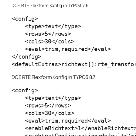
DCE RTE Flexform Konfig in TYPO3 7.6
<config>

    <type>text</type>

    <rows>5</rows>

    <cols>30</cols>

    <eval>trim,required</eval>

</config>

<defaultExtras>richtext[]:rte_transfo
DCE RTE Flexform Konfig in TYPO3 8.7
<config>

    <type>text</type>

    <rows>5</rows>

    <cols>30</cols>

    <eval>trim,required</eval>

    <enableRichtext>1</enableRichtext>
    <richtextConfiguration>default</ri