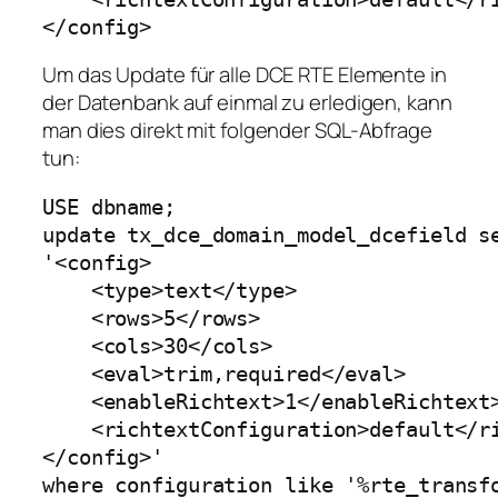
</config>
Um das Update für alle DCE RTE Elemente in
der Datenbank auf einmal zu erledigen, kann
man dies direkt mit folgender SQL-Abfrage
tun:
USE dbname;

update tx_dce_domain_model_dcefield se
'<config>

    <type>text</type>

    <rows>5</rows>

    <cols>30</cols>

    <eval>trim,required</eval>

    <enableRichtext>1</enableRichtext>
    <richtextConfiguration>default</ri
</config>'

where configuration like '%rte_transf