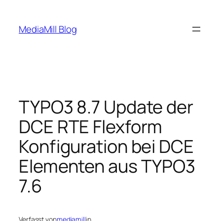
Zum
Inhalt
MediaMill Blog
springen
TYPO3 8.7 Update der
DCE RTE Flexform
Konfiguration bei DCE
Elementen aus TYPO3
7.6
Verfasst von
mediamill
in