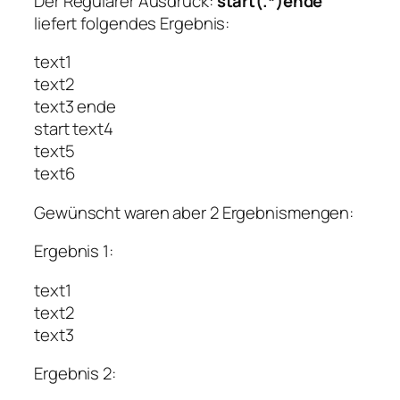
Der Regulärer Ausdruck:
start(.*)ende
liefert folgendes Ergebnis:
text1
text2
text3 ende
start text4
text5
text6
Gewünscht waren aber 2 Ergebnismengen:
Ergebnis 1:
text1
text2
text3
Ergebnis 2: