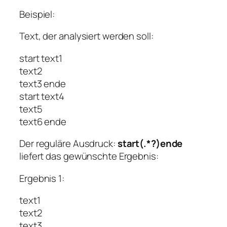
Beispiel:
Text, der analysiert werden soll:
start text1
text2
text3 ende
start text4
text5
text6 ende
Der reguläre Ausdruck:
start(.*?)ende
liefert das gewünschte Ergebnis:
Ergebnis 1:
text1
text2
text3