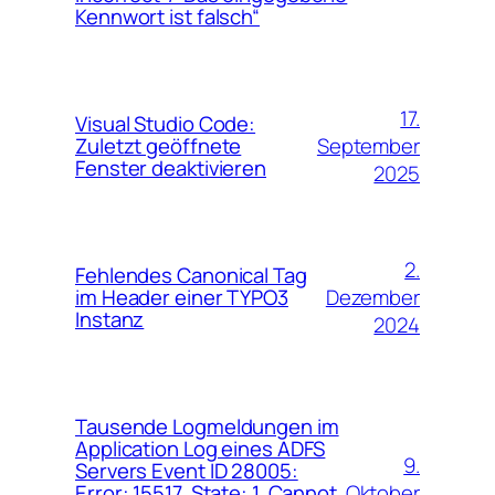
Kennwort ist falsch“
17.
Visual Studio Code:
September
Zuletzt geöffnete
Fenster deaktivieren
2025
2.
Fehlendes Canonical Tag
Dezember
im Header einer TYPO3
Instanz
2024
Tausende Logmeldungen im
Application Log eines ADFS
9.
Servers Event ID 28005:
Oktober
Error: 15517, State: 1. Cannot