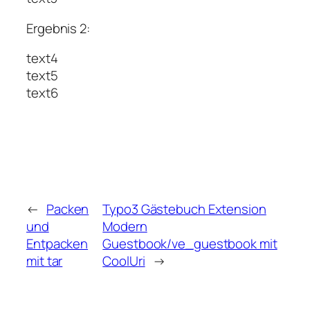
Ergebnis 2:
text4
text5
text6
←
Packen
Typo3 Gästebuch Extension
und
Modern
Entpacken
Guestbook/ve_guestbook mit
mit tar
CoolUri
→