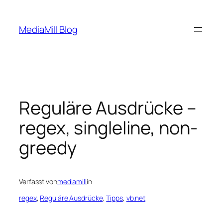
Zum
Inhalt
MediaMill Blog
springen
Reguläre Ausdrücke –
regex, singleline, non-
greedy
Verfasst von
mediamill
in
regex
, 
Reguläre Ausdrücke
, 
Tipps
, 
vb.net